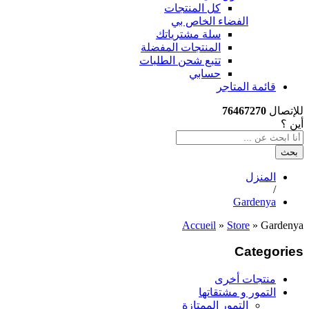
كل المنتجات
الفضاء الخاص بي
سلة مشترياتك
المنتجات المفضلة
تتبع شحن الطلبات
حسابي
قائمة المتاجر
للإتصال
76467270
أين ؟
بحث
المنزل
/
Gardenya
Accueil
»
Store
»
Gardenya
Categories
منتجات أخرى
التمور و مشتقاتها
التمور الممتازة