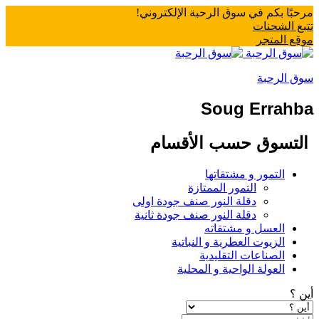
مرحبًا بكم في سوق الرحبة الإلكتروني!
تتبع الشحنات
موقع المتجر
سوق الرحبة
Soug Errahba
التسوق حسب الأقسام
التمور و مشتقاتها
التمور الممتازة
دقلة النور صنف جودة اولى
دقلة النور صنف جودة ثانية
العسل و مشتقاته
الزيوت العطرية و النباتية
الصناعات التقليدية
العولة الواحية و المحلية
أين ؟