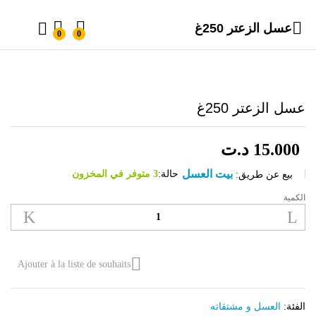
عسل الزعتر 250غ
0
0
عسل الزعتر 250غ
15.000
د.ت
بيت العسل
حالة:
3 متوفر في المخزون
بيع عن طريق:
الكمية
عسل
الزعتر
250غ
الكمية
Ajouter à la liste de souhaits
الفئة:
العسل و مشتقاته