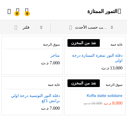
التمور الممتازة
0
0
فلتر
ترتيب حسب الأحدث
نفذ من المخزن
غابة حمة
سوق الرحبة
دقلة النور تمغزة الممتازة درجة
مناخر
اولى
7.000
د.ت
13.000
د.ت
نفذ من المخزن
سوق الرحبة
غابة حمة
Koffa datte solidaire
دقلة النور التونسية درجة اولي
برانش 1كغ
8.000
د.ت
10.000
د.ت
7.000
د.ت